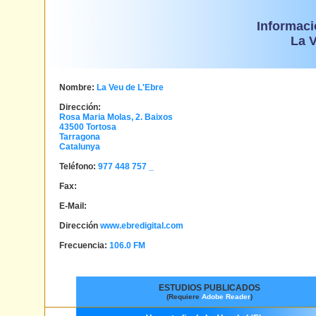
Informaci
La V
Nombre:
La Veu de L'Ebre
Dirección:
Rosa Maria Molas, 2. Baixos
43500
Tortosa
Tarragona
Catalunya
Teléfono:
977 448 757 _
Fax:
E-Mail:
Dirección
www.ebredigital.com
Frecuencia:
106.0 FM
ESTUDIOS PUBLICADOS
(Requiere
Adobe Reader
)