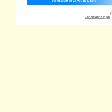
Ver estudio de La Veu de L'Ebre
©
Condiciones-legal
|