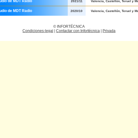
tudio de MDT Radio
2021/11
Valencia, Castellón, Teruel y M
tudio de MDT Radio
2020/10
Valencia, Castellón, Teruel y M
© INFORTÉCNICA
Condiciones-legal
|
Contactar con Infortécnica
|
Privada