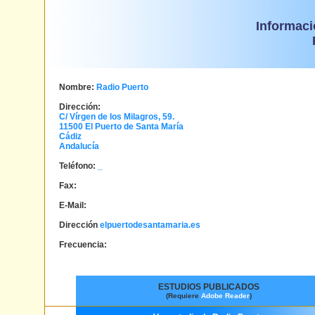
Informaci
Nombre:
Radio Puerto
Dirección:
C/ Vírgen de los Milagros, 59.
11500
El Puerto de Santa María
Cádiz
Andalucía
Teléfono:
_
Fax:
E-Mail:
Dirección
elpuertodesantamaria.es
Frecuencia:
ESTUDIOS PUBLICADOS
(Requiere
Adobe Reader
)