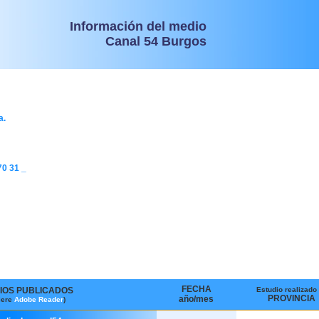
Información del medio
Canal 54 Burgos
a.
70 31 _
FECHA
IOS PUBLICADOS
Estudio realizado
PROVINCIA
año/mes
iere
Adobe Reader
)