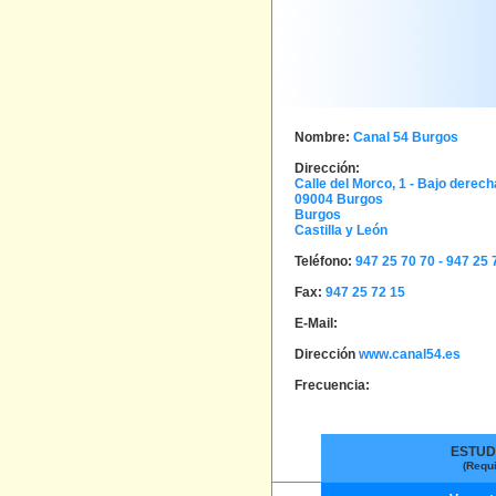
Nombre:
Canal 54 Burgos
Dirección:
Calle del Morco, 1 - Bajo derech
09004
Burgos
Burgos
Castilla y León
Teléfono:
947 25 70 70 - 947 25 
Fax:
947 25 72 15
E-Mail:
Dirección
www.canal54.es
Frecuencia:
ESTUD
(Requ